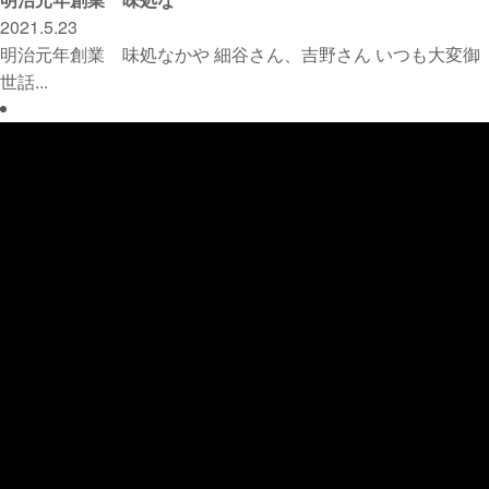
2021.5.23
明治元年創業 味処なかや 細谷さん、吉野さん いつも大変御
世話...