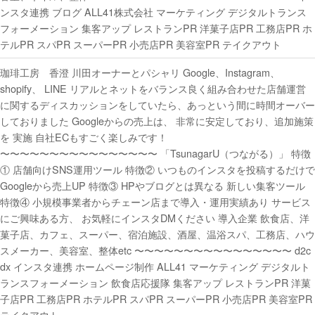
ンスタ連携 ブログ ALL41株式会社 マーケティング デジタルトランス
フォーメーション 集客アップ レストランPR 洋菓子店PR 工務店PR ホ
テルPR スパPR スーパーPR 小売店PR 美容室PR テイクアウト
珈琲工房 香澄 川田オーナーとパシャリ Google、Instagram、
shopify、 LINE リアルとネットをバランス良く組み合わせた店舗運営
に関するディスカッションをしていたら、あっという間に時間オーバー
しておりました Googleからの売上は、 非常に安定しており、追加施策
を 実施 自社ECもすごく楽しみです！
〜〜〜〜〜〜〜〜〜〜〜〜〜〜〜〜 「TsunagarU（つながる）」 特徴
① 店舗向けSNS運用ツール 特徴② いつものインスタを投稿するだけで
Googleから売上UP 特徴③ HPやブログとは異なる 新しい集客ツール
特徴④ 小規模事業者からチェーン店まで導入・運用実績あり サービス
にご興味ある方、 お気軽にインスタDMください 導入企業 飲食店、洋
菓子店、カフェ、スーパー、宿泊施設、酒屋、温浴スパ、工務店、ハウ
スメーカー、美容室、整体etc 〜〜〜〜〜〜〜〜〜〜〜〜〜〜〜〜 d2c
dx インスタ連携 ホームページ制作 ALL41 マーケティング デジタルト
ランスフォーメーション 飲食店応援隊 集客アップ レストランPR 洋菓
子店PR 工務店PR ホテルPR スパPR スーパーPR 小売店PR 美容室PR
テイクアウト