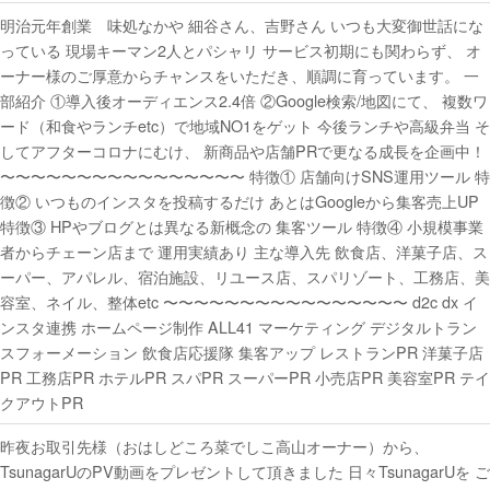
明治元年創業 味処なかや 細谷さん、吉野さん いつも大変御世話にな
っている 現場キーマン2人とパシャリ サービス初期にも関わらず、 オ
ーナー様のご厚意からチャンスをいただき、順調に育っています。 一
部紹介 ①導入後オーディエンス2.4倍 ②Google検索/地図にて、 複数ワ
ード（和食やランチetc）で地域NO1をゲット 今後ランチや高級弁当 そ
してアフターコロナにむけ、 新商品や店舗PRで更なる成長を企画中！
〜〜〜〜〜〜〜〜〜〜〜〜〜〜〜〜 特徴① 店舗向けSNS運用ツール 特
徴② いつものインスタを投稿するだけ あとはGoogleから集客売上UP
特徴③ HPやブログとは異なる新概念の 集客ツール 特徴④ 小規模事業
者からチェーン店まで 運用実績あり 主な導入先 飲食店、洋菓子店、ス
ーパー、アパレル、宿泊施設、リユース店、スパリゾート、工務店、美
容室、ネイル、整体etc 〜〜〜〜〜〜〜〜〜〜〜〜〜〜〜〜 d2c dx イ
ンスタ連携 ホームページ制作 ALL41 マーケティング デジタルトラン
スフォーメーション 飲食店応援隊 集客アップ レストランPR 洋菓子店
PR 工務店PR ホテルPR スパPR スーパーPR 小売店PR 美容室PR テイ
クアウトPR
昨夜お取引先様（おはしどころ菜でしこ高山オーナー）から、
TsunagarUのPV動画をプレゼントして頂きました 日々TsunagarUを ご