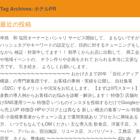
Tag Archives: ホテルPR
最近の投稿
串焼 和 塩田オーナーとパシャリ サービス開始して、 まもないですが
ハッシュタグやキーワードの設定など、目的に対するチューニングをし
ながら 検証・対策中してます！！ 朝早くからお店に出勤して、 商工会
や地域イベントの、 チラシ作りや企画をされて おられる本当に立派な
方です。 引き続き、 よろしくお願いします。
〜〜〜〜〜〜〜〜〜〜〜〜〜〜〜〜 おかげさまで20年 「自社メディア
構築」の専門家集団です。 お客様の事例・実績を公開し、自社集客
（D2C）するメリットや活況をお伝えします。 【まずは0円スタート】
多数の導入例からお客様のお悩みを診断・解決します！ 特徴① 店舗向
けSNS運用ツール 特徴② いつものインスタを投稿するだけでGoogleか
ら売上UP 特徴③ HPやブログとは異なる 新しい概念の集客ツール 特徴
④ 小規模事業者からチェーン店まで運用実績あり プロセスに興味ある
方、 いつでもなんでもDMください 主な導入先 飲食店、洋菓子店、ス
ーパー、アパレル、宿泊施設、リユース店、スパリゾート、工務店、美
容室、ネイル、整体etc 〜〜〜〜〜〜〜〜〜〜〜〜〜〜〜〜 d2c dx イ