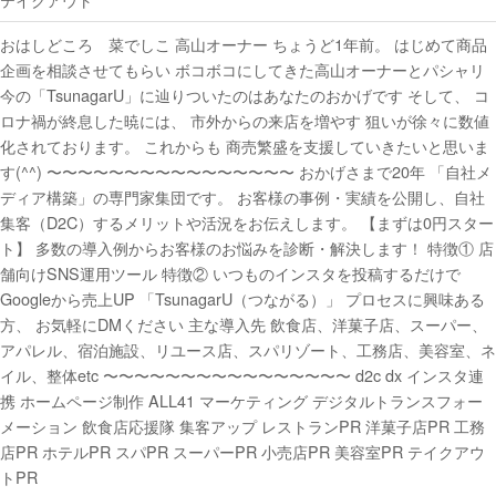
おはしどころ 菜でしこ 高山オーナー ちょうど1年前。 はじめて商品
企画を相談させてもらい ボコボコにしてきた高山オーナーとパシャリ
今の「TsunagarU」に辿りついたのはあなたのおかげです そして、 コ
ロナ禍が終息した暁には、 市外からの来店を増やす️ 狙いが徐々に数値
化されております。 これからも 商売繁盛を支援していきたいと思いま
す(^^) 〜〜〜〜〜〜〜〜〜〜〜〜〜〜〜〜 おかげさまで20年 「自社メ
ディア構築」の専門家集団です。 お客様の事例・実績を公開し、自社
集客（D2C）するメリットや活況をお伝えします。 【まずは0円スター
ト】 多数の導入例からお客様のお悩みを診断・解決します！ 特徴① 店
舗向けSNS運用ツール 特徴② いつものインスタを投稿するだけで
Googleから売上UP 「TsunagarU（つながる）」 プロセスに興味ある
方、 お気軽にDMください 主な導入先 飲食店、洋菓子店、スーパー、
アパレル、宿泊施設、リユース店、スパリゾート、工務店、美容室、ネ
イル、整体etc 〜〜〜〜〜〜〜〜〜〜〜〜〜〜〜〜 d2c dx インスタ連
携 ホームページ制作 ALL41 マーケティング デジタルトランスフォー
メーション 飲食店応援隊 集客アップ レストランPR 洋菓子店PR 工務
店PR ホテルPR スパPR スーパーPR 小売店PR 美容室PR テイクアウ
トPR