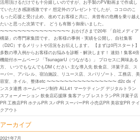
活用頂けるだけでも十分嬉しいのですが、お手製のPV動画まで作成し
ていただき感謝感激です‍♂️ 想定外のプレゼントでしたが、ココロのこ
もった応援と受け止め、改めてお客様と共に、未曾有の危機を乗り越え
たいと思った次第です。 どうも有難う御座いました。
〜〜〜〜〜〜〜〜〜〜〜〜〜〜〜〜 おかげさまで20年 「自社メディア
構築」の専門家集団です。 お客様の事例・実績を公開し、自社集客
（D2C）するメリットや活況をお伝えします。 【まずは0円スタート】
多数の導入例からお客様のお悩みを診断・解決します！ 速効！集客4倍
機能付ホームページ 「TsunagarU（つながる）」 プロセスに興味ある
方、 いつでもなんでもDMください 主な導入先 飲食店、洋菓子店、ス
ーパー、アパレル、宿泊施設、リユース店、スパリゾート、工務店、美
容室、ネイル、整体etc 〜〜〜〜〜〜〜〜〜〜〜〜〜〜〜〜 d2c dx イ
ンスタ連携 ホームページ制作 ALL41 マーケティング デジタルトラン
スフォーメーション 飲食店応援隊 集客アップ レストランPR 洋菓子店
PR 工務店PR ホテルPR スパPR スーパーPR 小売店PR 美容室PR テイ
クアウト
アーカイブ
2021年7月