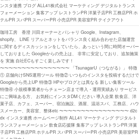
ンスタ連携 ブログ ALL41株式会社 マーケティング デジタルトランス
フォーメーション 集客アップ レストランPR 洋菓子店PR 工務店PR ホ
テルPR スパPR スーパーPR 小売店PR 美容室PR テイクアウト
珈琲工房 香澄 川田オーナーとパシャリ Google、Instagram、
shopify、 LINE リアルとネットをバランス良く組み合わせた店舗運営
に関するディスカッションをしていたら、あっという間に時間オーバー
しておりました Googleからの売上は、 非常に安定しており、追加施策
を 実施 自社ECもすごく楽しみです！
〜〜〜〜〜〜〜〜〜〜〜〜〜〜〜〜 「TsunagarU（つながる）」 特徴
① 店舗向けSNS運用ツール 特徴② いつものインスタを投稿するだけで
Googleから売上UP 特徴③ HPやブログとは異なる 新しい集客ツール
特徴④ 小規模事業者からチェーン店まで導入・運用実績あり サービス
にご興味ある方、 お気軽にインスタDMください 導入企業 飲食店、洋
菓子店、カフェ、スーパー、宿泊施設、酒屋、温浴スパ、工務店、ハウ
スメーカー、美容室、整体etc 〜〜〜〜〜〜〜〜〜〜〜〜〜〜〜〜 d2c
dx インスタ連携 ホームページ制作 ALL41 マーケティング デジタルト
ランスフォーメーション 飲食店応援隊 集客アップ レストランPR 洋菓
子店PR 工務店PR ホテルPR スパPR スーパーPR 小売店PR 美容室PR
テイクアウト