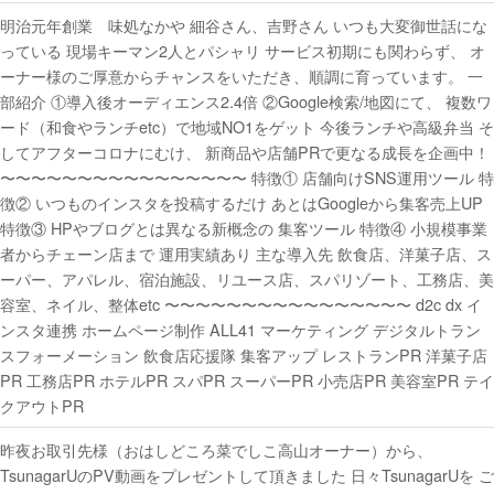
明治元年創業 味処なかや 細谷さん、吉野さん いつも大変御世話にな
っている 現場キーマン2人とパシャリ サービス初期にも関わらず、 オ
ーナー様のご厚意からチャンスをいただき、順調に育っています。 一
部紹介 ①導入後オーディエンス2.4倍 ②Google検索/地図にて、 複数ワ
ード（和食やランチetc）で地域NO1をゲット 今後ランチや高級弁当 そ
してアフターコロナにむけ、 新商品や店舗PRで更なる成長を企画中！
〜〜〜〜〜〜〜〜〜〜〜〜〜〜〜〜 特徴① 店舗向けSNS運用ツール 特
徴② いつものインスタを投稿するだけ あとはGoogleから集客売上UP
特徴③ HPやブログとは異なる新概念の 集客ツール 特徴④ 小規模事業
者からチェーン店まで 運用実績あり 主な導入先 飲食店、洋菓子店、ス
ーパー、アパレル、宿泊施設、リユース店、スパリゾート、工務店、美
容室、ネイル、整体etc 〜〜〜〜〜〜〜〜〜〜〜〜〜〜〜〜 d2c dx イ
ンスタ連携 ホームページ制作 ALL41 マーケティング デジタルトラン
スフォーメーション 飲食店応援隊 集客アップ レストランPR 洋菓子店
PR 工務店PR ホテルPR スパPR スーパーPR 小売店PR 美容室PR テイ
クアウトPR
昨夜お取引先様（おはしどころ菜でしこ高山オーナー）から、
TsunagarUのPV動画をプレゼントして頂きました 日々TsunagarUを ご