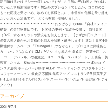
活用頂けるだけでも十分嬉しいのですが、お手製のPV動画まで作成し
ていただき感謝感激です‍♂️ 想定外のプレゼントでしたが、ココロのこ
もった応援と受け止め、改めてお客様と共に、未曾有の危機を乗り越え
たいと思った次第です。 どうも有難う御座いました。
〜〜〜〜〜〜〜〜〜〜〜〜〜〜〜〜 おかげさまで20年 「自社メディア
構築」の専門家集団です。 お客様の事例・実績を公開し、自社集客
（D2C）するメリットや活況をお伝えします。 【まずは0円スタート】
多数の導入例からお客様のお悩みを診断・解決します！ 速効！集客4倍
機能付ホームページ 「TsunagarU（つながる）」 プロセスに興味ある
方、 いつでもなんでもDMください 主な導入先 飲食店、洋菓子店、ス
ーパー、アパレル、宿泊施設、リユース店、スパリゾート、工務店、美
容室、ネイル、整体etc 〜〜〜〜〜〜〜〜〜〜〜〜〜〜〜〜 d2c dx イ
ンスタ連携 ホームページ制作 ALL41 マーケティング デジタルトラン
スフォーメーション 飲食店応援隊 集客アップ レストランPR 洋菓子店
PR 工務店PR ホテルPR スパPR スーパーPR 小売店PR 美容室PR テイ
クアウト
アーカイブ
2021年7月