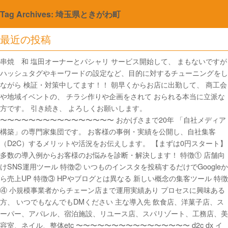
Tag Archives: 埼玉県ときがわ町
最近の投稿
串焼 和 塩田オーナーとパシャリ サービス開始して、 まもないですが
ハッシュタグやキーワードの設定など、目的に対するチューニングをし
ながら 検証・対策中してます！！ 朝早くからお店に出勤して、 商工会
や地域イベントの、 チラシ作りや企画をされて おられる本当に立派な
方です。 引き続き、 よろしくお願いします。
〜〜〜〜〜〜〜〜〜〜〜〜〜〜〜〜 おかげさまで20年 「自社メディア
構築」の専門家集団です。 お客様の事例・実績を公開し、自社集客
（D2C）するメリットや活況をお伝えします。 【まずは0円スタート】
多数の導入例からお客様のお悩みを診断・解決します！ 特徴① 店舗向
けSNS運用ツール 特徴② いつものインスタを投稿するだけでGoogleか
ら売上UP 特徴③ HPやブログとは異なる 新しい概念の集客ツール 特徴
④ 小規模事業者からチェーン店まで運用実績あり プロセスに興味ある
方、 いつでもなんでもDMください 主な導入先 飲食店、洋菓子店、ス
ーパー、アパレル、宿泊施設、リユース店、スパリゾート、工務店、美
容室、ネイル、整体etc 〜〜〜〜〜〜〜〜〜〜〜〜〜〜〜〜 d2c dx イ