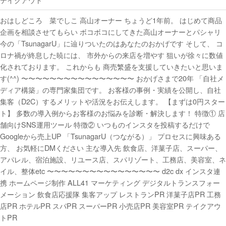
おはしどころ 菜でしこ 高山オーナー ちょうど1年前。 はじめて商品
企画を相談させてもらい ボコボコにしてきた高山オーナーとパシャリ
今の「TsunagarU」に辿りついたのはあなたのおかげです そして、 コ
ロナ禍が終息した暁には、 市外からの来店を増やす️ 狙いが徐々に数値
化されております。 これからも 商売繁盛を支援していきたいと思いま
す(^^) 〜〜〜〜〜〜〜〜〜〜〜〜〜〜〜〜 おかげさまで20年 「自社メ
ディア構築」の専門家集団です。 お客様の事例・実績を公開し、自社
集客（D2C）するメリットや活況をお伝えします。 【まずは0円スター
ト】 多数の導入例からお客様のお悩みを診断・解決します！ 特徴① 店
舗向けSNS運用ツール 特徴② いつものインスタを投稿するだけで
Googleから売上UP 「TsunagarU（つながる）」 プロセスに興味ある
方、 お気軽にDMください 主な導入先 飲食店、洋菓子店、スーパー、
アパレル、宿泊施設、リユース店、スパリゾート、工務店、美容室、ネ
イル、整体etc 〜〜〜〜〜〜〜〜〜〜〜〜〜〜〜〜 d2c dx インスタ連
携 ホームページ制作 ALL41 マーケティング デジタルトランスフォー
メーション 飲食店応援隊 集客アップ レストランPR 洋菓子店PR 工務
店PR ホテルPR スパPR スーパーPR 小売店PR 美容室PR テイクアウ
トPR