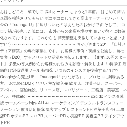
おはしどころ 菜でしこ 高山オーナー ちょうど1年前。 はじめて商品
企画を相談させてもらい ボコボコにしてきた高山オーナーとパシャリ
今の「TsunagarU」に辿りついたのはあなたのおかげです そして、 コ
ロナ禍が終息した暁には、 市外からの来店を増やす️ 狙いが徐々に数値
化されております。 これからも 商売繁盛を支援していきたいと思いま
す(^^) 〜〜〜〜〜〜〜〜〜〜〜〜〜〜〜〜 おかげさまで20年 「自社メ
ディア構築」の専門家集団です。 お客様の事例・実績を公開し、自社
集客（D2C）するメリットや活況をお伝えします。 【まずは0円スター
ト】 多数の導入例からお客様のお悩みを診断・解決します！ 特徴① 店
舗向けSNS運用ツール 特徴② いつものインスタを投稿するだけで
Googleから売上UP 「TsunagarU（つながる）」 プロセスに興味ある
方、 お気軽にDMください 主な導入先 飲食店、洋菓子店、スーパー、
アパレル、宿泊施設、リユース店、スパリゾート、工務店、美容室、ネ
イル、整体etc 〜〜〜〜〜〜〜〜〜〜〜〜〜〜〜〜 d2c dx インスタ連
携 ホームページ制作 ALL41 マーケティング デジタルトランスフォー
メーション 飲食店応援隊 集客アップ レストランPR 洋菓子店PR 工務
店PR ホテルPR スパPR スーパーPR 小売店PR 美容室PR テイクアウ
トPR