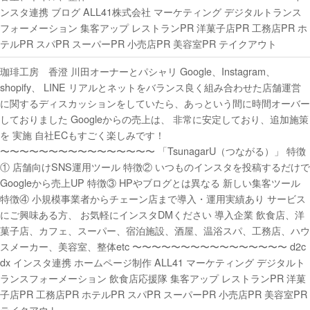
ンスタ連携 ブログ ALL41株式会社 マーケティング デジタルトランス
フォーメーション 集客アップ レストランPR 洋菓子店PR 工務店PR ホ
テルPR スパPR スーパーPR 小売店PR 美容室PR テイクアウト
珈琲工房 香澄 川田オーナーとパシャリ Google、Instagram、
shopify、 LINE リアルとネットをバランス良く組み合わせた店舗運営
に関するディスカッションをしていたら、あっという間に時間オーバー
しておりました Googleからの売上は、 非常に安定しており、追加施策
を 実施 自社ECもすごく楽しみです！
〜〜〜〜〜〜〜〜〜〜〜〜〜〜〜〜 「TsunagarU（つながる）」 特徴
① 店舗向けSNS運用ツール 特徴② いつものインスタを投稿するだけで
Googleから売上UP 特徴③ HPやブログとは異なる 新しい集客ツール
特徴④ 小規模事業者からチェーン店まで導入・運用実績あり サービス
にご興味ある方、 お気軽にインスタDMください 導入企業 飲食店、洋
菓子店、カフェ、スーパー、宿泊施設、酒屋、温浴スパ、工務店、ハウ
スメーカー、美容室、整体etc 〜〜〜〜〜〜〜〜〜〜〜〜〜〜〜〜 d2c
dx インスタ連携 ホームページ制作 ALL41 マーケティング デジタルト
ランスフォーメーション 飲食店応援隊 集客アップ レストランPR 洋菓
子店PR 工務店PR ホテルPR スパPR スーパーPR 小売店PR 美容室PR
テイクアウト