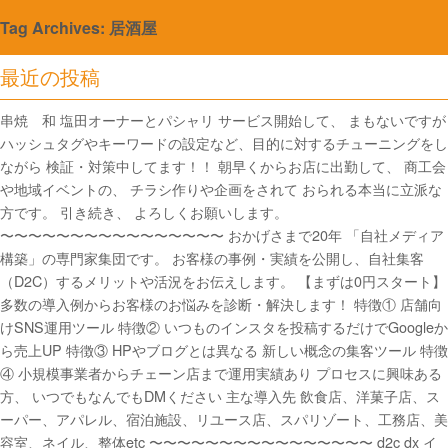
Tag Archives: 居酒屋
最近の投稿
串焼 和 塩田オーナーとパシャリ サービス開始して、 まもないですが
ハッシュタグやキーワードの設定など、目的に対するチューニングをし
ながら 検証・対策中してます！！ 朝早くからお店に出勤して、 商工会
や地域イベントの、 チラシ作りや企画をされて おられる本当に立派な
方です。 引き続き、 よろしくお願いします。
〜〜〜〜〜〜〜〜〜〜〜〜〜〜〜〜 おかげさまで20年 「自社メディア
構築」の専門家集団です。 お客様の事例・実績を公開し、自社集客
（D2C）するメリットや活況をお伝えします。 【まずは0円スタート】
多数の導入例からお客様のお悩みを診断・解決します！ 特徴① 店舗向
けSNS運用ツール 特徴② いつものインスタを投稿するだけでGoogleか
ら売上UP 特徴③ HPやブログとは異なる 新しい概念の集客ツール 特徴
④ 小規模事業者からチェーン店まで運用実績あり プロセスに興味ある
方、 いつでもなんでもDMください 主な導入先 飲食店、洋菓子店、ス
ーパー、アパレル、宿泊施設、リユース店、スパリゾート、工務店、美
容室、ネイル、整体etc 〜〜〜〜〜〜〜〜〜〜〜〜〜〜〜〜 d2c dx イ