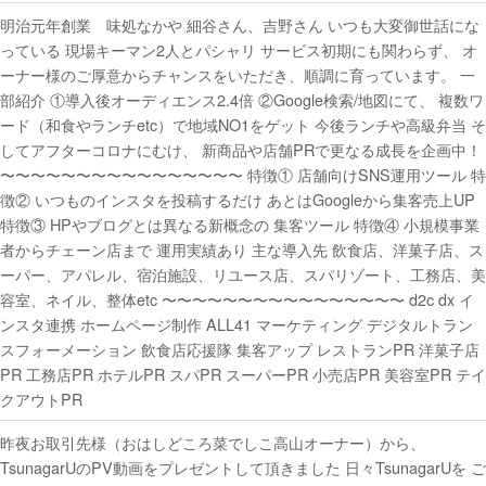
明治元年創業 味処なかや 細谷さん、吉野さん いつも大変御世話にな
っている 現場キーマン2人とパシャリ サービス初期にも関わらず、 オ
ーナー様のご厚意からチャンスをいただき、順調に育っています。 一
部紹介 ①導入後オーディエンス2.4倍 ②Google検索/地図にて、 複数ワ
ード（和食やランチetc）で地域NO1をゲット 今後ランチや高級弁当 そ
してアフターコロナにむけ、 新商品や店舗PRで更なる成長を企画中！
〜〜〜〜〜〜〜〜〜〜〜〜〜〜〜〜 特徴① 店舗向けSNS運用ツール 特
徴② いつものインスタを投稿するだけ あとはGoogleから集客売上UP
特徴③ HPやブログとは異なる新概念の 集客ツール 特徴④ 小規模事業
者からチェーン店まで 運用実績あり 主な導入先 飲食店、洋菓子店、ス
ーパー、アパレル、宿泊施設、リユース店、スパリゾート、工務店、美
容室、ネイル、整体etc 〜〜〜〜〜〜〜〜〜〜〜〜〜〜〜〜 d2c dx イ
ンスタ連携 ホームページ制作 ALL41 マーケティング デジタルトラン
スフォーメーション 飲食店応援隊 集客アップ レストランPR 洋菓子店
PR 工務店PR ホテルPR スパPR スーパーPR 小売店PR 美容室PR テイ
クアウトPR
昨夜お取引先様（おはしどころ菜でしこ高山オーナー）から、
TsunagarUのPV動画をプレゼントして頂きました 日々TsunagarUを ご