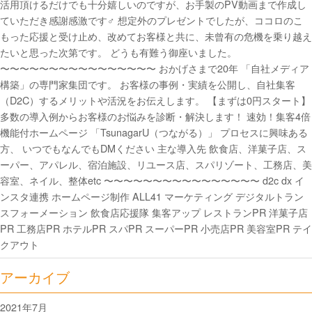
活用頂けるだけでも十分嬉しいのですが、お手製のPV動画まで作成し
ていただき感謝感激です‍♂️ 想定外のプレゼントでしたが、ココロのこ
もった応援と受け止め、改めてお客様と共に、未曾有の危機を乗り越え
たいと思った次第です。 どうも有難う御座いました。
〜〜〜〜〜〜〜〜〜〜〜〜〜〜〜〜 おかげさまで20年 「自社メディア
構築」の専門家集団です。 お客様の事例・実績を公開し、自社集客
（D2C）するメリットや活況をお伝えします。 【まずは0円スタート】
多数の導入例からお客様のお悩みを診断・解決します！ 速効！集客4倍
機能付ホームページ 「TsunagarU（つながる）」 プロセスに興味ある
方、 いつでもなんでもDMください 主な導入先 飲食店、洋菓子店、ス
ーパー、アパレル、宿泊施設、リユース店、スパリゾート、工務店、美
容室、ネイル、整体etc 〜〜〜〜〜〜〜〜〜〜〜〜〜〜〜〜 d2c dx イ
ンスタ連携 ホームページ制作 ALL41 マーケティング デジタルトラン
スフォーメーション 飲食店応援隊 集客アップ レストランPR 洋菓子店
PR 工務店PR ホテルPR スパPR スーパーPR 小売店PR 美容室PR テイ
クアウト
アーカイブ
2021年7月