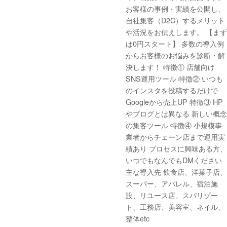
お客様の事例・実績を公開し、
自社集客（D2C）するメリット
や活況をお伝えします。 【まず
は0円スタート】 多数の導入例
からお客様のお悩みを診断・解
決します！ 特徴① 店舗向け
SNS運用ツール 特徴② いつも
のインスタを投稿するだけで
Googleから売上UP 特徴③ HP
やブログとは異なる 新しい概念
の集客ツール 特徴④ 小規模事
業者からチェーン店まで運用実
績あり プロセスに興味ある方、
いつでもなんでもDMください
主な導入先 飲食店、洋菓子店、
スーパー、アパレル、宿泊施
設、リユース店、スパリゾー
ト、工務店、美容室、ネイル、
整体etc