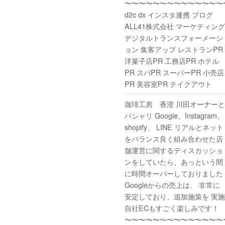
〜〜〜〜〜〜〜〜〜〜〜〜〜〜
d2c dx インスタ連携 ブログ
ALL41株式会社 マーケティング
デジタルトランスフォーメーシ
ョン 集客アップ レストランPR
洋菓子店PR 工務店PR ホテル
PR スパPR スーパーPR 小売店
PR 美容室PR テイクアウト
珈琲工房 香澄 川田オーナーと
パシャリ Google、Instagram、
shopify、 LINE リアルとネット
をバランス良く組み合わせた店
舗運営に関するディスカッショ
ンをしていたら、あっという間
に時間オーバーしておりました
Googleからの売上は、 非常に
安定しており、追加施策を 実施
自社ECもすごく楽しみです！
〜〜〜〜〜〜〜〜〜〜〜〜〜〜