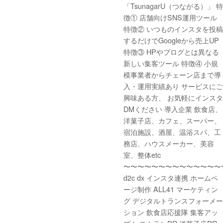
「TsunagarU（つながる）」 特
徴① 店舗向けSNS運用ツール
特徴② いつものインスタを投稿
するだけでGoogleから売上UP
特徴③ HPやブログとは異なる
新しい集客ツール 特徴④ 小規
模事業者からチェーン店まで導
入・運用実績あり サービスにご
興味ある方、 お気軽にインスタ
DMください 導入企業 飲食店、
洋菓子店、カフェ、スーパー、
宿泊施設、酒屋、温浴スパ、工
務店、ハウスメーカー、美容
室、整体etc
〜〜〜〜〜〜〜〜〜〜〜〜〜〜
d2c dx インスタ連携 ホームペ
ージ制作 ALL41 マーケティン
グ デジタルトランスフォーメー
ション 飲食店応援隊 集客アッ