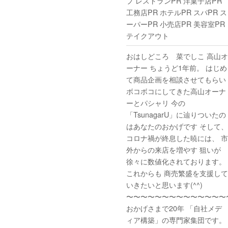
プ レストランPR 洋菓子店PR
工務店PR ホテルPR スパPR ス
ーパーPR 小売店PR 美容室PR
テイクアウト
おはしどころ 菜でしこ 高山オ
ーナー ちょうど1年前。 はじめ
て商品企画を相談させてもらい
ボコボコにしてきた高山オーナ
ーとパシャリ 今の
「TsunagarU」に辿りついたの
はあなたのおかげです そして、
コロナ禍が終息した暁には、 市
外からの来店を増やす️ 狙いが
徐々に数値化されております。
これからも 商売繁盛を支援して
いきたいと思います(^^)
〜〜〜〜〜〜〜〜〜〜〜〜〜〜
おかげさまで20年 「自社メデ
ィア構築」の専門家集団です。