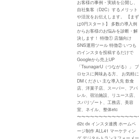
お客様の事例・実績を公開し、
自社集客（D2C）するメリット
や活況をお伝えします。 【まず
は0円スタート】 多数の導入例
からお客様のお悩みを診断・解
決します！ 特徴① 店舗向け
SNS運用ツール 特徴② いつも
のインスタを投稿するだけで
Googleから売上UP
「TsunagarU（つながる）」 プ
ロセスに興味ある方、 お気軽に
DMください 主な導入先 飲食
店、洋菓子店、スーパー、アパ
レル、宿泊施設、リユース店、
スパリゾート、工務店、美容
室、ネイル、整体etc
〜〜〜〜〜〜〜〜〜〜〜〜〜〜
d2c dx インスタ連携 ホームペ
ージ制作 ALL41 マーケティン
グ デジタルトランスフォーメー