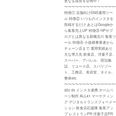
更なる成長を企画中！
〜〜〜〜〜〜〜〜〜〜〜〜〜〜
特徴① 店舗向けSNS運用ツー
ル 特徴② いつものインスタを
投稿するだけ あとはGoogleか
ら集客売上UP 特徴③ HPやブ
ログとは異なる新概念の 集客ツ
ール 特徴④ 小規模事業者から
チェーン店まで 運用実績あり
主な導入先 飲食店、洋菓子店、
スーパー、アパレル、宿泊施
設、リユース店、スパリゾー
ト、工務店、美容室、ネイル、
整体etc
〜〜〜〜〜〜〜〜〜〜〜〜〜〜
d2c dx インスタ連携 ホームペ
ージ制作 ALL41 マーケティン
グ デジタルトランスフォーメー
ション 飲食店応援隊 集客アッ
プ レストランPR 洋菓子店PR