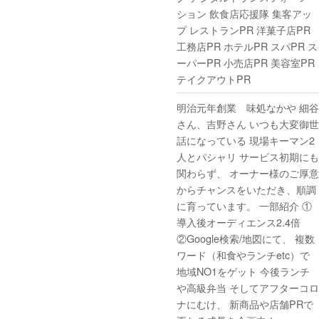
ション 飲食店応援隊 集客アッ
プ レストランPR 洋菓子店PR
工務店PR ホテルPR スパPR ス
ーパーPR 小売店PR 美容室PR
テイクアウトPR
明治元年創業 味処なかや 細谷
さん、吉野さん いつも大変御世
話になっている 現場キーマン2
人とパシャリ サービス初期にも
関わらず、 オーナー様のご厚意
からチャンスをいただき、順調
に育っています。 一部紹介 ①
導入後オーディエンス2.4倍
②Google検索/地図にて、 複数
ワード（和食やランチetc）で
地域NO1をゲット 今後ランチ
や高級弁当 そしてアフターコロ
ナにむけ、 新商品や店舗PRで