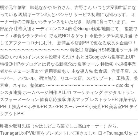
明治元年創業 味処なかや 細谷さん、吉野さん いつも大変御世話にな
っている 現場キーマン2人とパシャリ サービス初期にも関わらず、 オ
ーナー様のご厚意からチャンスをいただき、順調に育っています。 一
部紹介 ①導入後オーディエンス2.4倍 ②Google検索/地図にて、 複数ワ
ード（和食やランチetc）で地域NO1をゲット 今後ランチや高級弁当 そ
してアフターコロナにむけ、 新商品や店舗PRで更なる成長を企画中！
〜〜〜〜〜〜〜〜〜〜〜〜〜〜〜〜 特徴① 店舗向けSNS運用ツール 特
徴② いつものインスタを投稿するだけ あとはGoogleから集客売上UP
特徴③ HPやブログとは異なる新概念の 集客ツール 特徴④ 小規模事業
者からチェーン店まで 運用実績あり 主な導入先 飲食店、洋菓子店、ス
ーパー、アパレル、宿泊施設、リユース店、スパリゾート、工務店、美
容室、ネイル、整体etc 〜〜〜〜〜〜〜〜〜〜〜〜〜〜〜〜 d2c dx イ
ンスタ連携 ホームページ制作 ALL41 マーケティング デジタルトラン
スフォーメーション 飲食店応援隊 集客アップ レストランPR 洋菓子店
PR 工務店PR ホテルPR スパPR スーパーPR 小売店PR 美容室PR テイ
クアウトPR
昨夜お取引先様（おはしどころ菜でしこ高山オーナー）から、
TsunagarUのPV動画をプレゼントして頂きました 日々TsunagarUを ご