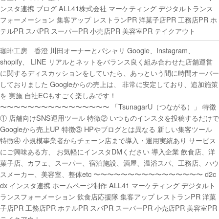
ンスタ連携 ブログ ALL41株式会社 マーケティング デジタルトランス
フォーメーション 集客アップ レストランPR 洋菓子店PR 工務店PR ホ
テルPR スパPR スーパーPR 小売店PR 美容室PR テイクアウト
珈琲工房 香澄 川田オーナーとパシャリ Google、Instagram、
shopify、 LINE リアルとネットをバランス良く組み合わせた店舗運営
に関するディスカッションをしていたら、あっという間に時間オーバー
しておりました Googleからの売上は、 非常に安定しており、追加施策
を 実施 自社ECもすごく楽しみです！
〜〜〜〜〜〜〜〜〜〜〜〜〜〜〜〜 「TsunagarU（つながる）」 特徴
① 店舗向けSNS運用ツール 特徴② いつものインスタを投稿するだけで
Googleから売上UP 特徴③ HPやブログとは異なる 新しい集客ツール
特徴④ 小規模事業者からチェーン店まで導入・運用実績あり サービス
にご興味ある方、 お気軽にインスタDMください 導入企業 飲食店、洋
菓子店、カフェ、スーパー、宿泊施設、酒屋、温浴スパ、工務店、ハウ
スメーカー、美容室、整体etc 〜〜〜〜〜〜〜〜〜〜〜〜〜〜〜〜 d2c
dx インスタ連携 ホームページ制作 ALL41 マーケティング デジタルト
ランスフォーメーション 飲食店応援隊 集客アップ レストランPR 洋菓
子店PR 工務店PR ホテルPR スパPR スーパーPR 小売店PR 美容室PR
テイクアウト