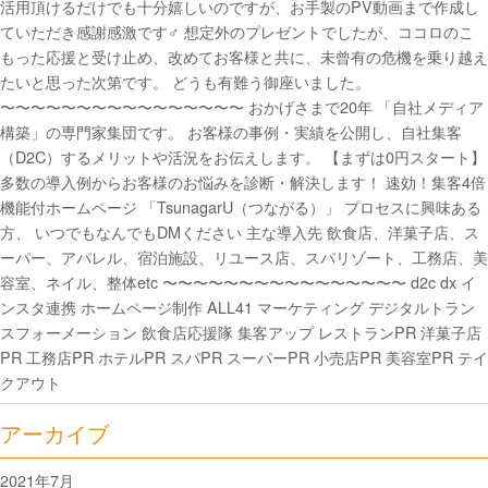
活用頂けるだけでも十分嬉しいのですが、お手製のPV動画まで作成し
ていただき感謝感激です‍♂️ 想定外のプレゼントでしたが、ココロのこ
もった応援と受け止め、改めてお客様と共に、未曾有の危機を乗り越え
たいと思った次第です。 どうも有難う御座いました。
〜〜〜〜〜〜〜〜〜〜〜〜〜〜〜〜 おかげさまで20年 「自社メディア
構築」の専門家集団です。 お客様の事例・実績を公開し、自社集客
（D2C）するメリットや活況をお伝えします。 【まずは0円スタート】
多数の導入例からお客様のお悩みを診断・解決します！ 速効！集客4倍
機能付ホームページ 「TsunagarU（つながる）」 プロセスに興味ある
方、 いつでもなんでもDMください 主な導入先 飲食店、洋菓子店、ス
ーパー、アパレル、宿泊施設、リユース店、スパリゾート、工務店、美
容室、ネイル、整体etc 〜〜〜〜〜〜〜〜〜〜〜〜〜〜〜〜 d2c dx イ
ンスタ連携 ホームページ制作 ALL41 マーケティング デジタルトラン
スフォーメーション 飲食店応援隊 集客アップ レストランPR 洋菓子店
PR 工務店PR ホテルPR スパPR スーパーPR 小売店PR 美容室PR テイ
クアウト
アーカイブ
2021年7月