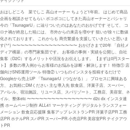
おはしどころ 菜でしこ 高山オーナー ちょうど1年前。 はじめて商品
企画を相談させてもらい ボコボコにしてきた高山オーナーとパシャリ
今の「TsunagarU」に辿りついたのはあなたのおかげです そして、 コ
ロナ禍が終息した暁には、 市外からの来店を増やす️ 狙いが徐々に数値
化されております。 これからも 商売繁盛を支援していきたいと思いま
す(^^) 〜〜〜〜〜〜〜〜〜〜〜〜〜〜〜〜 おかげさまで20年 「自社メ
ディア構築」の専門家集団です。 お客様の事例・実績を公開し、自社
集客（D2C）するメリットや活況をお伝えします。 【まずは0円スター
ト】 多数の導入例からお客様のお悩みを診断・解決します！ 特徴① 店
舗向けSNS運用ツール 特徴② いつものインスタを投稿するだけで
Googleから売上UP 「TsunagarU（つながる）」 プロセスに興味ある
方、 お気軽にDMください 主な導入先 飲食店、洋菓子店、スーパー、
アパレル、宿泊施設、リユース店、スパリゾート、工務店、美容室、ネ
イル、整体etc 〜〜〜〜〜〜〜〜〜〜〜〜〜〜〜〜 d2c dx インスタ連
携 ホームページ制作 ALL41 マーケティング デジタルトランスフォー
メーション 飲食店応援隊 集客アップ レストランPR 洋菓子店PR 工務
店PR ホテルPR スパPR スーパーPR 小売店PR 美容室PR テイクアウ
トPR