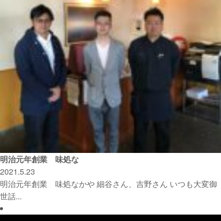
明治元年創業 味処な
2021.5.23
明治元年創業 味処なかや 細谷さん、吉野さん いつも大変御
世話...