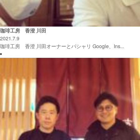
珈琲工房 香澄 川田
2021.7.9
珈琲工房 香澄 川田オーナーとパシャリ Google、Ins...