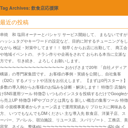
Tag Archives: 飲食店応援隊
最近の投稿
串焼 和 塩田オーナーとパシャリ サービス開始して、 まもないですが
ハッシュタグやキーワードの設定など、目的に対するチューニングをし
ながら 検証・対策中してます！！ 朝早くからお店に出勤して、 商工会
や地域イベントの、 チラシ作りや企画をされて おられる本当に立派な
方です。 引き続き、 よろしくお願いします。
〜〜〜〜〜〜〜〜〜〜〜〜〜〜〜〜 おかげさまで20年 「自社メディア
構築」の専門家集団です。 お客様の事例・実績を公開し、自社集客
（D2C）するメリットや活況をお伝えします。 【まずは0円スタート】
多数の導入例からお客様のお悩みを診断・解決します！ 特徴① 店舗向
けSNS運用ツール 特徴② いつものインスタを投稿するだけでGoogleか
ら売上UP 特徴③ HPやブログとは異なる 新しい概念の集客ツール 特徴
④ 小規模事業者からチェーン店まで運用実績あり プロセスに興味ある
方、 いつでもなんでもDMください 主な導入先 飲食店、洋菓子店、ス
ーパー、アパレル、宿泊施設、リユース店、スパリゾート、工務店、美
容室、ネイル、整体etc 〜〜〜〜〜〜〜〜〜〜〜〜〜〜〜〜 d2c dx イ