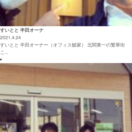
すいとと 半田オーナ
2021.4.24
すいとと 半田オーナー（オフィス鯱家） 北関東一の繁華街
こ...