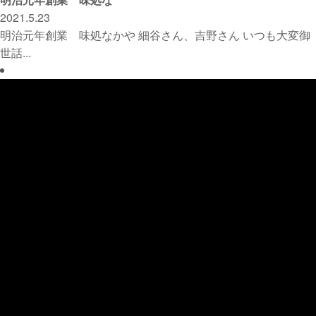
2021.5.23
明治元年創業 味処なかや 細谷さん、吉野さん いつも大変御
世話...