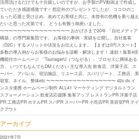
活用頂けるだけでも十分嬉しいのですが、お手製のPV動画まで作成し
ていただき感謝感激です‍♂️ 想定外のプレゼントでしたが、ココロのこ
もった応援と受け止め、改めてお客様と共に、未曾有の危機を乗り越え
たいと思った次第です。 どうも有難う御座いました。
〜〜〜〜〜〜〜〜〜〜〜〜〜〜〜〜 おかげさまで20年 「自社メディア
構築」の専門家集団です。 お客様の事例・実績を公開し、自社集客
（D2C）するメリットや活況をお伝えします。 【まずは0円スタート】
多数の導入例からお客様のお悩みを診断・解決します！ 速効！集客4倍
機能付ホームページ 「TsunagarU（つながる）」 プロセスに興味ある
方、 いつでもなんでもDMください 主な導入先 飲食店、洋菓子店、ス
ーパー、アパレル、宿泊施設、リユース店、スパリゾート、工務店、美
容室、ネイル、整体etc 〜〜〜〜〜〜〜〜〜〜〜〜〜〜〜〜 d2c dx イ
ンスタ連携 ホームページ制作 ALL41 マーケティング デジタルトラン
スフォーメーション 飲食店応援隊 集客アップ レストランPR 洋菓子店
PR 工務店PR ホテルPR スパPR スーパーPR 小売店PR 美容室PR テイ
クアウト
アーカイブ
2021年7月