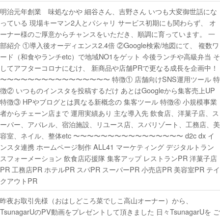
明治元年創業 味処なかや 細谷さん、吉野さん いつも大変御世話にな
っている 現場キーマン2人とパシャリ サービス初期にも関わらず、 オ
ーナー様のご厚意からチャンスをいただき、順調に育っています。 一
部紹介 ①導入後オーディエンス2.4倍 ②Google検索/地図にて、 複数ワ
ード（和食やランチetc）で地域NO1をゲット 今後ランチや高級弁当 そ
してアフターコロナにむけ、 新商品や店舗PRで更なる成長を企画中！
〜〜〜〜〜〜〜〜〜〜〜〜〜〜〜〜 特徴① 店舗向けSNS運用ツール 特
徴② いつものインスタを投稿するだけ あとはGoogleから集客売上UP
特徴③ HPやブログとは異なる新概念の 集客ツール 特徴④ 小規模事業
者からチェーン店まで 運用実績あり 主な導入先 飲食店、洋菓子店、ス
ーパー、アパレル、宿泊施設、リユース店、スパリゾート、工務店、美
容室、ネイル、整体etc 〜〜〜〜〜〜〜〜〜〜〜〜〜〜〜〜 d2c dx イ
ンスタ連携 ホームページ制作 ALL41 マーケティング デジタルトラン
スフォーメーション 飲食店応援隊 集客アップ レストランPR 洋菓子店
PR 工務店PR ホテルPR スパPR スーパーPR 小売店PR 美容室PR テイ
クアウトPR
昨夜お取引先様（おはしどころ菜でしこ高山オーナー）から、
TsunagarUのPV動画をプレゼントして頂きました 日々TsunagarUを ご