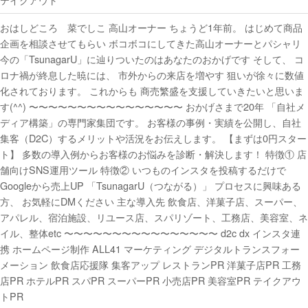
おはしどころ 菜でしこ 高山オーナー ちょうど1年前。 はじめて商品
企画を相談させてもらい ボコボコにしてきた高山オーナーとパシャリ
今の「TsunagarU」に辿りついたのはあなたのおかげです そして、 コ
ロナ禍が終息した暁には、 市外からの来店を増やす️ 狙いが徐々に数値
化されております。 これからも 商売繁盛を支援していきたいと思いま
す(^^) 〜〜〜〜〜〜〜〜〜〜〜〜〜〜〜〜 おかげさまで20年 「自社メ
ディア構築」の専門家集団です。 お客様の事例・実績を公開し、自社
集客（D2C）するメリットや活況をお伝えします。 【まずは0円スター
ト】 多数の導入例からお客様のお悩みを診断・解決します！ 特徴① 店
舗向けSNS運用ツール 特徴② いつものインスタを投稿するだけで
Googleから売上UP 「TsunagarU（つながる）」 プロセスに興味ある
方、 お気軽にDMください 主な導入先 飲食店、洋菓子店、スーパー、
アパレル、宿泊施設、リユース店、スパリゾート、工務店、美容室、ネ
イル、整体etc 〜〜〜〜〜〜〜〜〜〜〜〜〜〜〜〜 d2c dx インスタ連
携 ホームページ制作 ALL41 マーケティング デジタルトランスフォー
メーション 飲食店応援隊 集客アップ レストランPR 洋菓子店PR 工務
店PR ホテルPR スパPR スーパーPR 小売店PR 美容室PR テイクアウ
トPR