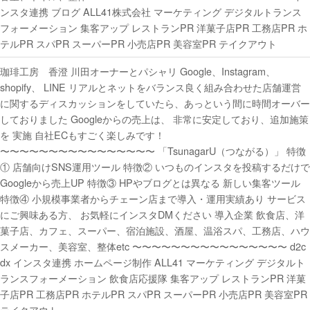
ンスタ連携 ブログ ALL41株式会社 マーケティング デジタルトランス
フォーメーション 集客アップ レストランPR 洋菓子店PR 工務店PR ホ
テルPR スパPR スーパーPR 小売店PR 美容室PR テイクアウト
珈琲工房 香澄 川田オーナーとパシャリ Google、Instagram、
shopify、 LINE リアルとネットをバランス良く組み合わせた店舗運営
に関するディスカッションをしていたら、あっという間に時間オーバー
しておりました Googleからの売上は、 非常に安定しており、追加施策
を 実施 自社ECもすごく楽しみです！
〜〜〜〜〜〜〜〜〜〜〜〜〜〜〜〜 「TsunagarU（つながる）」 特徴
① 店舗向けSNS運用ツール 特徴② いつものインスタを投稿するだけで
Googleから売上UP 特徴③ HPやブログとは異なる 新しい集客ツール
特徴④ 小規模事業者からチェーン店まで導入・運用実績あり サービス
にご興味ある方、 お気軽にインスタDMください 導入企業 飲食店、洋
菓子店、カフェ、スーパー、宿泊施設、酒屋、温浴スパ、工務店、ハウ
スメーカー、美容室、整体etc 〜〜〜〜〜〜〜〜〜〜〜〜〜〜〜〜 d2c
dx インスタ連携 ホームページ制作 ALL41 マーケティング デジタルト
ランスフォーメーション 飲食店応援隊 集客アップ レストランPR 洋菓
子店PR 工務店PR ホテルPR スパPR スーパーPR 小売店PR 美容室PR
テイクアウト