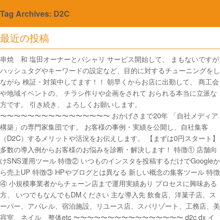
Tag Archives: D2C
最近の投稿
串焼 和 塩田オーナーとパシャリ サービス開始して、 まもないですが
ハッシュタグやキーワードの設定など、目的に対するチューニングをし
ながら 検証・対策中してます！！ 朝早くからお店に出勤して、 商工会
や地域イベントの、 チラシ作りや企画をされて おられる本当に立派な
方です。 引き続き、 よろしくお願いします。
〜〜〜〜〜〜〜〜〜〜〜〜〜〜〜〜 おかげさまで20年 「自社メディア
構築」の専門家集団です。 お客様の事例・実績を公開し、自社集客
（D2C）するメリットや活況をお伝えします。 【まずは0円スタート】
多数の導入例からお客様のお悩みを診断・解決します！ 特徴① 店舗向
けSNS運用ツール 特徴② いつものインスタを投稿するだけでGoogleか
ら売上UP 特徴③ HPやブログとは異なる 新しい概念の集客ツール 特徴
④ 小規模事業者からチェーン店まで運用実績あり プロセスに興味ある
方、 いつでもなんでもDMください 主な導入先 飲食店、洋菓子店、ス
ーパー、アパレル、宿泊施設、リユース店、スパリゾート、工務店、美
容室、ネイル、整体etc 〜〜〜〜〜〜〜〜〜〜〜〜〜〜〜〜 d2c dx イ