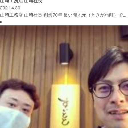
山﨑工務店 山﨑社長
2021.4.30
山﨑工務店 山﨑社長 創業70年 長い間地元（ときがわ町）で...